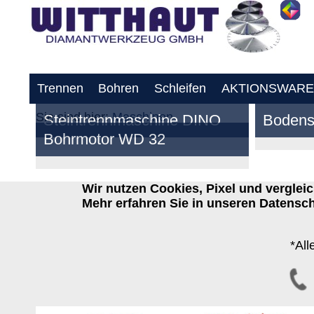
Trennen
Bohren
Schleifen
AKTIONSWARE
Sie sind hier:
Maschinen
Steintrennmaschine DINO
Bodens
Bohrmotor WD 32
Wir nutzen Cookies, Pixel und vergle
Mehr erfahren Sie in unseren Datensch
*All