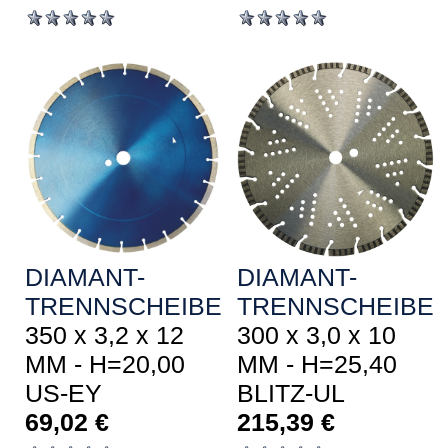
DIAMANT-
DIAMANT-
TRENNSCHEIBE
TRENNSCHEIBE
350 x 3,2 x 12
300 x 3,0 x 10
MM - H=20,00
MM - H=25,40
US-EY
BLITZ-UL
69,02
€
215,39
€