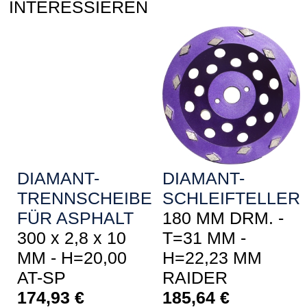
INTERESSIEREN
DIAMANT-
DIAMANT-
TRENNSCHEIBE
SCHLEIFTELLER
FÜR ASPHALT
180 MM DRM. -
300 x 2,8 x 10
T=31 MM -
MM - H=20,00
H=22,23 MM
AT-SP
RAIDER
174,93
€
185,64
€