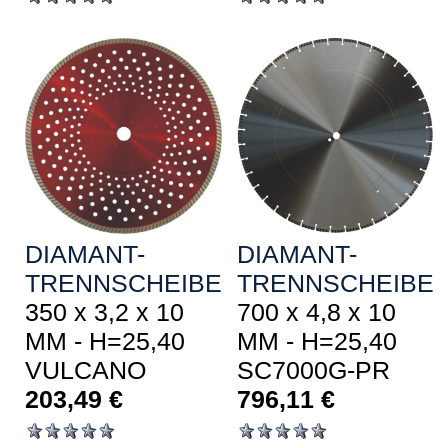
DIAMANT-
DIAMANT-
TRENNSCHEIBE
TRENNSCHEIBE
350 x 3,2 x 10
700 x 4,8 x 10
MM - H=25,40
MM - H=25,40
VULCANO
SC7000G-PR
203,49
€
796,11
€