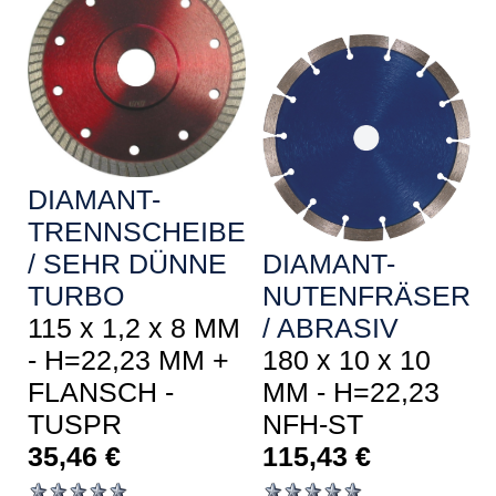
DIAMANT-
TRENNSCHEIBE
/ SEHR DÜNNE
DIAMANT-
TURBO
NUTENFRÄSER
115 x 1,2 x 8 MM
/ ABRASIV
- H=22,23 MM +
180 x 10 x 10
FLANSCH -
MM - H=22,23
TUSPR
NFH-ST
35,46
€
115,43
€